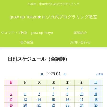
小学生・中学生のためのプログラミング
grow up Tokyo★ロジカ式プログラミング教室
グロウアップ教室 grow up Tokyo
講師紹介
他の教室
お問い合わせ
日別スケジュール（全講師）
«
2026-04
»
» 今日
日
月
火
水
木
金
土
1
2
3
4
5
6
7
8
9
10
11
12
13
14
15
16
17
18
19
20
21
22
23
24
25