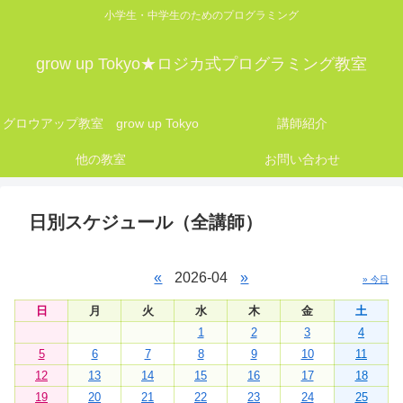
小学生・中学生のためのプログラミング
grow up Tokyo★ロジカ式プログラミング教室
グロウアップ教室 grow up Tokyo
講師紹介
他の教室
お問い合わせ
日別スケジュール（全講師）
«
2026-04
»
» 今日
日
月
火
水
木
金
土
1
2
3
4
5
6
7
8
9
10
11
12
13
14
15
16
17
18
19
20
21
22
23
24
25