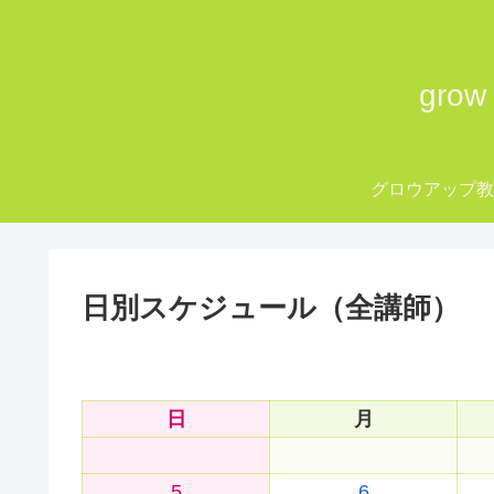
gro
グロウアップ
grow up Tok
日別スケジュール（全講師）
日
月
5
6