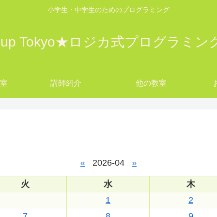
小学生・中学生のためのプログラミング
w up Tokyo★ロジカ式プログラミ
教室
講師紹介
他の教室
yo
«
2026-04
»
火
水
木
1
2
7
8
9