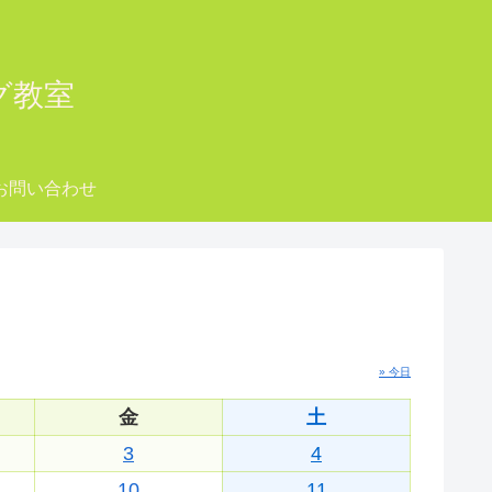
ング教室
お問い合わせ
» 今日
金
土
3
4
10
11