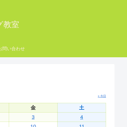
ング教室
お問い合わせ
» 今日
金
土
3
4
10
11