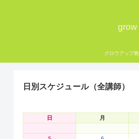
gro
グロウアップ
grow up Tok
日別スケジュール（全講師）
日
月
5
6