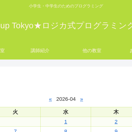
小学生・中学生のためのプログラミング
w up Tokyo★ロジカ式プログラミ
教室
講師紹介
他の教室
yo
«
2026-04
»
火
水
木
1
2
7
8
9