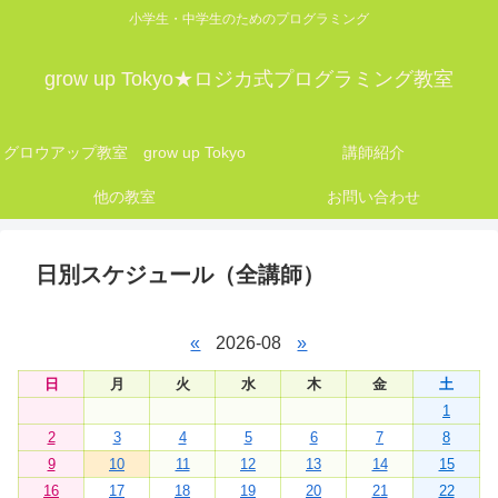
小学生・中学生のためのプログラミング
grow up Tokyo★ロジカ式プログラミング教室
グロウアップ教室 grow up Tokyo
講師紹介
他の教室
お問い合わせ
日別スケジュール（全講師）
«
2026-08
»
日
月
火
水
木
金
土
1
2
3
4
5
6
7
8
9
10
11
12
13
14
15
16
17
18
19
20
21
22