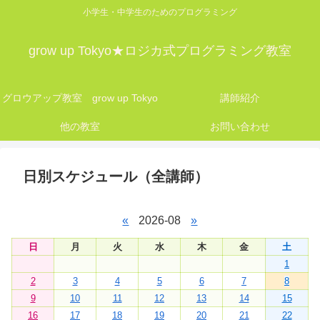
小学生・中学生のためのプログラミング
grow up Tokyo★ロジカ式プログラミング教室
グロウアップ教室 grow up Tokyo
講師紹介
他の教室
お問い合わせ
日別スケジュール（全講師）
«
2026-08
»
日
月
火
水
木
金
土
1
2
3
4
5
6
7
8
9
10
11
12
13
14
15
16
17
18
19
20
21
22