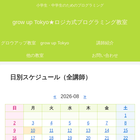
小学生・中学生のためのプログラミング
grow up Tokyo★ロジカ式プログラミング教室
グロウアップ教室 grow up Tokyo
講師紹介
他の教室
お問い合わせ
日別スケジュール（全講師）
«
2026-08
»
日
月
火
水
木
金
土
1
2
3
4
5
6
7
8
9
10
11
12
13
14
15
16
17
18
19
20
21
22