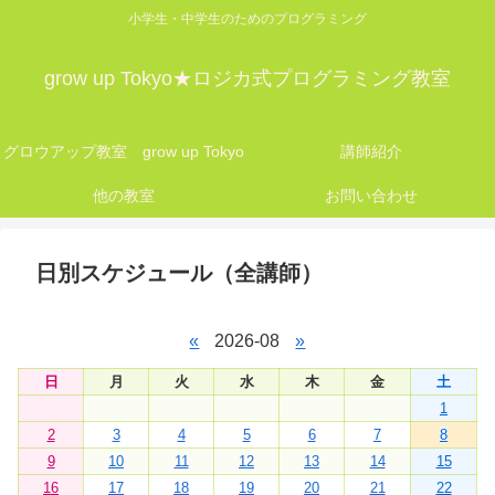
小学生・中学生のためのプログラミング
grow up Tokyo★ロジカ式プログラミング教室
グロウアップ教室 grow up Tokyo
講師紹介
他の教室
お問い合わせ
日別スケジュール（全講師）
«
2026-08
»
日
月
火
水
木
金
土
1
2
3
4
5
6
7
8
9
10
11
12
13
14
15
16
17
18
19
20
21
22