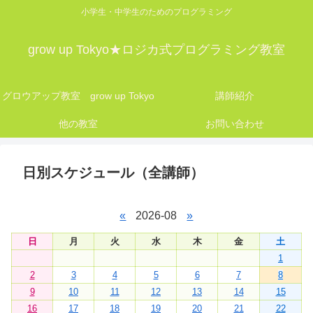
小学生・中学生のためのプログラミング
grow up Tokyo★ロジカ式プログラミング教室
グロウアップ教室 grow up Tokyo
講師紹介
他の教室
お問い合わせ
日別スケジュール（全講師）
«
2026-08
»
日
月
火
水
木
金
土
1
2
3
4
5
6
7
8
9
10
11
12
13
14
15
16
17
18
19
20
21
22