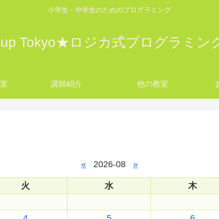
小学生・中学生のためのプログラミング
w up Tokyo★ロジカ式プログラミ
教室
講師紹介
他の教室
yo
«
2026-08
»
火
水
木
4
5
6