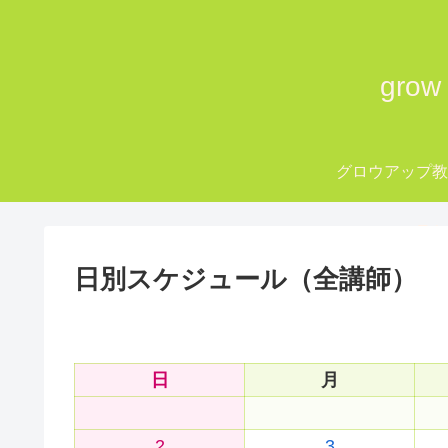
gro
グロウアップ
grow up Tok
日別スケジュール（全講師）
日
月
2
3