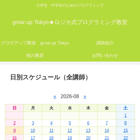
小学生・中学生のためのプログラミング
grow up Tokyo★ロジカ式プログラミング教室
グロウアップ教室 grow up Tokyo
講師紹介
他の教室
お問い合わせ
日別スケジュール（全講師）
«
2026-08
»
日
月
火
水
木
金
土
1
2
3
4
5
6
7
8
9
10
11
12
13
14
15
16
17
18
19
20
21
22