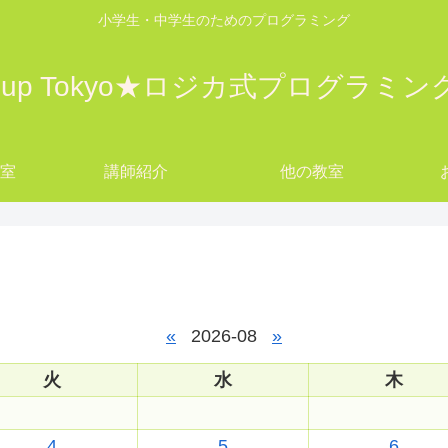
小学生・中学生のためのプログラミング
w up Tokyo★ロジカ式プログラミ
教室
講師紹介
他の教室
yo
«
2026-08
»
火
水
木
4
5
6