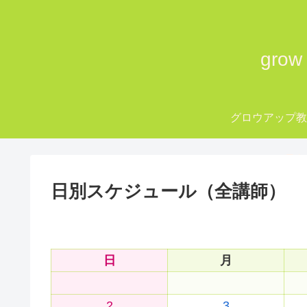
gro
グロウアップ
grow up Tok
日別スケジュール（全講師）
日
月
2
3