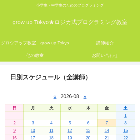
小学生・中学生のためのプログラミング
grow up Tokyo★ロジカ式プログラミング教室
グロウアップ教室 grow up Tokyo
講師紹介
他の教室
お問い合わせ
日別スケジュール（全講師）
«
2026-08
»
日
月
火
水
木
金
土
1
2
3
4
5
6
7
8
9
10
11
12
13
14
15
16
17
18
19
20
21
22