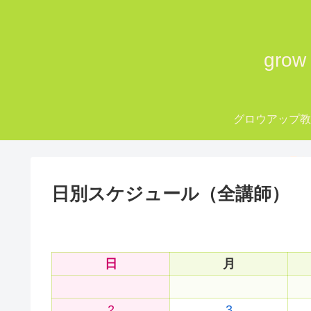
gro
グロウアップ
grow up Tok
日別スケジュール（全講師）
日
月
2
3