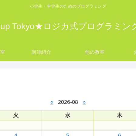
小学生・中学生のためのプログラミング
w up Tokyo★ロジカ式プログラミ
教室
講師紹介
他の教室
yo
«
2026-08
»
火
水
木
4
5
6