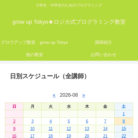
小学生・中学生のためのプログラミング
grow up Tokyo★ロジカ式プログラミング教室
グロウアップ教室 grow up Tokyo
講師紹介
他の教室
お問い合わせ
日別スケジュール（全講師）
«
2026-08
»
日
月
火
水
木
金
土
1
2
3
4
5
6
7
8
9
10
11
12
13
14
15
16
17
18
19
20
21
22