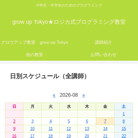
小学生・中学生のためのプログラミング
grow up Tokyo★ロジカ式プログラミング教室
グロウアップ教室 grow up Tokyo
講師紹介
他の教室
お問い合わせ
日別スケジュール（全講師）
«
2026-08
»
日
月
火
水
木
金
土
1
2
3
4
5
6
7
8
9
10
11
12
13
14
15
16
17
18
19
20
21
22