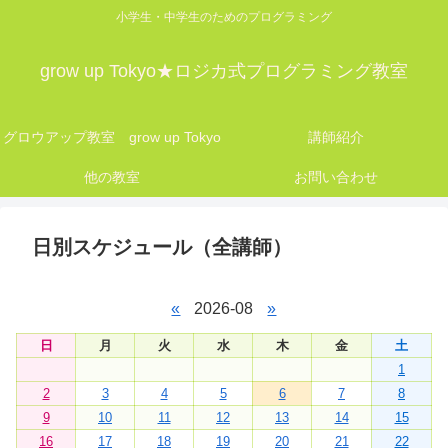
小学生・中学生のためのプログラミング
grow up Tokyo★ロジカ式プログラミング教室
グロウアップ教室 grow up Tokyo
講師紹介
他の教室
お問い合わせ
日別スケジュール（全講師）
«
2026-08
»
日
月
火
水
木
金
土
1
2
3
4
5
6
7
8
9
10
11
12
13
14
15
16
17
18
19
20
21
22