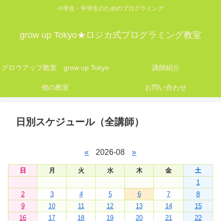
小学生・中学生のためのプログラミング
grow up Tokyo★ロジカ式プログラミング教室
グロウアップ教室 grow up Tokyo
講師紹介
他の教室
お問い合わせ
日別スケジュール（全講師）
«
2026-08
»
日
月
火
水
木
金
土
1
2
3
4
5
6
7
8
9
10
11
12
13
14
15
16
17
18
19
20
21
22